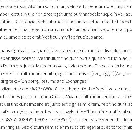
lerisque risus. Aliquam sollicitudin, velit sed bibendum lobortis, ipsu
per lectus. Nulla non eros eget urna pulvinar scelerisque in vel lac
entum. Duis feugiat vehicula metus, accumsan efficitur ante bibendu
itae ante. Etiam eget rutrum quam. Proin pulvinar libero tempor, po
am euismod ac et erat. Vestibulum vitae faucibus ante.
enatis dignissim, magna nisl viverra lectus, sit amet iaculis dolor lor
spendisse potenti. Vestibulum tincidunt purus quis sollicitudin iaculi
, dictum nec justo. Maecenas vel gravida neque. Fusce scelerisque ve
 Sed non ullamcorper nibh, eget lacinia justo.[/vc_toggle][/vc_co
ing text=”Shipping, Returns and Exchanges”
t_align:left|color:%236890cb” use_theme_fonts=”yes”][vc_column_
s et ultrices posuere cubilia Curae. Vivamus ullamcorper orci vitae er
 vel tincidunt imperdiet, justo est dignissim lorem, nec tincidunt lac
 aliquam.[/vc_column_text][vc_toggle title=”I’m an international c
”1458552003492-b802617d-899d”]Praesent vitae venenatis dolor.
m fringilla. Sed dictum sem at enim suscipit, eget aliquet tortor finib