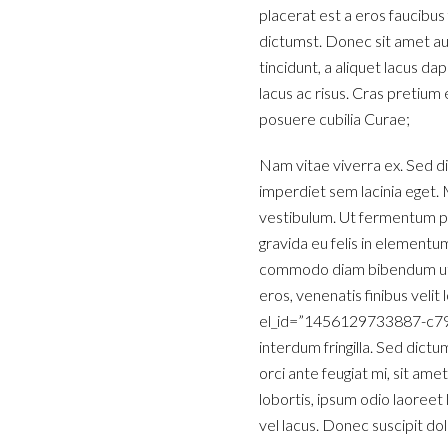
placerat est a eros faucibus
dictumst. Donec sit amet au
tincidunt, a aliquet lacus da
lacus ac risus. Cras pretium
posuere cubilia Curae;
Nam vitae viverra ex. Sed di
imperdiet sem lacinia eget. M
vestibulum. Ut fermentum pu
gravida eu felis in elementum
commodo diam bibendum ut. I
eros, venenatis finibus velit
el_id=”1456129733887-c7999
interdum fringilla. Sed dictu
orci ante feugiat mi, sit ame
lobortis, ipsum odio laoreet
vel lacus. Donec suscipit do