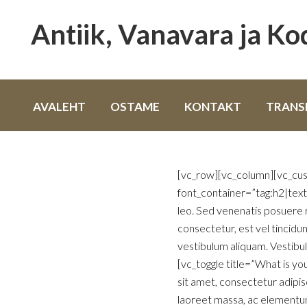
Antiik, Vanavara ja K
AVALEHT
OSTAME
KONTAKT
TRANS
[vc_row][vc_column][vc_cu
font_container=”tag:h2|tex
leo. Sed venenatis posuere r
consectetur, est vel tincidun
vestibulum aliquam. Vestibul
[vc_toggle title=”What is 
sit amet, consectetur adipis
laoreet massa, ac elementum 