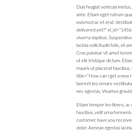
Duis feugiat vehicula metus,
ante. Etiam eget rutrum quam
euismod ac et erat. Vestibul
delivered yet?” el_id=”1456
viverra dapibus. Suspendiss
lacinia sollicitudin felis, s
Cras pulvinar sit amet lorem
ut elit tristique dictum. Et
mauris ut placerat faucibus, 
title=”How can I get a new 
laoreet leo ornare vestibul
nec egestas. Vivamus gravida
Etiam tempor leo libero, ac
faucibus, velit urna fermentu
customer, have you receiv
dolor. Aenean egestas lacinia