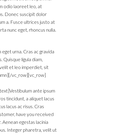
m odio laoreet leo, at
us. Donec suscipit dolor
m a. Fusce ultrices justo at
rta nunc eget, rhoncus nulla.
em eget urna. Cras ac gravida
s. Quisque ligula diam,
lit et leo imperdiet, sit
lumn][/vc_row][vc_row]
text]Vestibulum ante ipsum
os tincidunt, a aliquet lacus
us lacus ac risus. Cras
ustomer, have you received
 Aenean egestas lacinia
us. Integer pharetra, velit ut