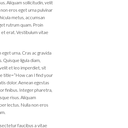
s. Aliquam sollicitudin, velit
 non eros eget urna pulvinar
vehicula metus, accumsan
eget rutrum quam. Proin
 et erat. Vestibulum vitae
em eget urna. Cras ac gravida
s. Quisque ligula diam,
lit et leo imperdiet, sit
e title=”How can I find your
tis dolor. Aenean egestas
tor finibus. Integer pharetra,
isque risus. Aliquam
per lectus. Nulla non eros
um.
sectetur faucibus a vitae