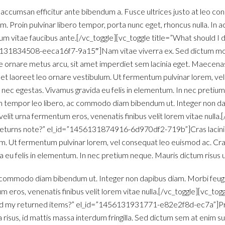
 accumsan efficitur ante bibendum a. Fusce ultrices justo at leo con
. Proin pulvinar libero tempor, porta nunc eget, rhoncus nulla. In a
um vitae faucibus ante.[/vc_toggle][vc_toggle title=”What should I 
131834508-eeca16f7-9a15″]Nam vitae viverra ex. Sed dictum mollis
e ornare metus arcu, sit amet imperdiet sem lacinia eget. Maecenas
it amet laoreet leo ornare vestibulum. Ut fermentum pulvinar lorem, v
 nec egestas. Vivamus gravida eu felis in elementum. In nec pretiu
iam tempor leo libero, ac commodo diam bibendum ut. Integer non da
velit urna fermentum eros, venenatis finibus velit lorem vitae nulla.
returns note?” el_id=”1456131874916-6d970df2-719b”]Cras lacinia so
um. Ut fermentum pulvinar lorem, vel consequat leo euismod ac. Cra
 eu felis in elementum. In nec pretium neque. Mauris dictum risus ut
 commodo diam bibendum ut. Integer non dapibus diam. Morbi feugia
m eros, venenatis finibus velit lorem vitae nulla.[/vc_toggle][vc_togg
ed my returned items?” el_id=”1456131931771-e82e2f8d-ec7a”]Pr
 risus, id mattis massa interdum fringilla. Sed dictum sem at enim sus