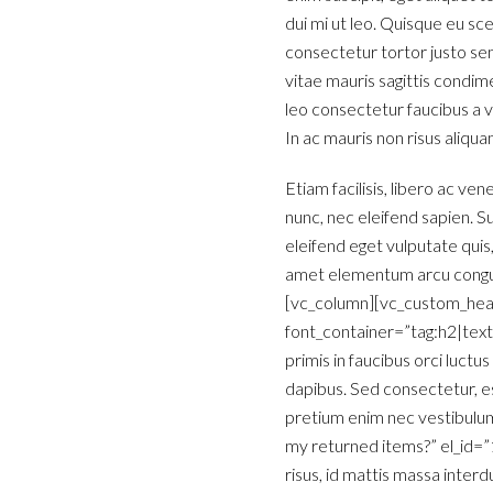
dui mi ut leo. Quisque eu sce
consectetur tortor justo sem
vitae mauris sagittis condim
leo consectetur faucibus a v
In ac mauris non risus aliqu
Etiam facilisis, libero ac ven
nunc, nec eleifend sapien. Su
eleifend eget vulputate quis
amet elementum arcu congue.
[vc_column][vc_custom_head
font_container=”tag:h2|tex
primis in faucibus orci luctu
dapibus. Sed consectetur, est
pretium enim nec vestibulum
my returned items?” el_id=
risus, id mattis massa interdu