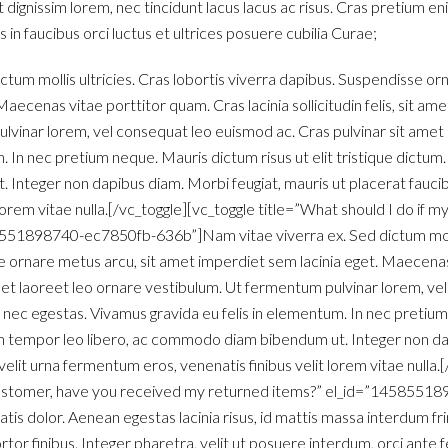
t dignissim lorem, nec tincidunt lacus lacus ac risus. Cras pretium 
in faucibus orci luctus et ultrices posuere cubilia Curae;
ctum mollis ultricies. Cras lobortis viverra dapibus. Suspendisse or
aecenas vitae porttitor quam. Cras lacinia sollicitudin felis, sit am
lvinar lorem, vel consequat leo euismod ac. Cras pulvinar sit ame
. In nec pretium neque. Mauris dictum risus ut elit tristique dictum
nteger non dapibus diam. Morbi feugiat, mauris ut placerat faucib
 lorem vitae nulla.[/vc_toggle][vc_toggle title=”What should I do if 
551898740-ec7850fb-636b”]Nam vitae viverra ex. Sed dictum mollis
e ornare metus arcu, sit amet imperdiet sem lacinia eget. Maecenas
it amet laoreet leo ornare vestibulum. Ut fermentum pulvinar lorem, v
 nec egestas. Vivamus gravida eu felis in elementum. In nec pretiu
iam tempor leo libero, ac commodo diam bibendum ut. Integer non da
velit urna fermentum eros, venenatis finibus velit lorem vitae nulla.
l customer, have you received my returned items?” el_id=”145855
is dolor. Aenean egestas lacinia risus, id mattis massa interdum fri
ortor finibus. Integer pharetra, velit ut posuere interdum, orci ante f