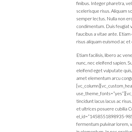
finibus. Integer pharetra, ve
scelerisque risus. Aliquam so
semper lectus. Nulla non eros
condimentum. Duis feugiat v
faucibus a vitae ante. Etiam
risus aliquam euismod ac et 
Etiam facilisis, libero ac ven
nunc, nec eleifend sapien. Su
eleifend eget vulputate quis
amet elementum arcu congue.
[vc_column][vc_custom_head
use_theme_fonts=”yes”][vc_c
tincidunt lacus lacus ac ris
et ultrices posuere cubilia
el_id=”1458551898935-98576f
fermentum pulvinar lorem, v
in elementum. In nec pretium