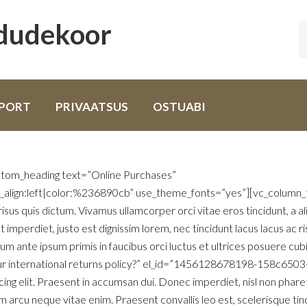
odudekoor
PORT
PRIVAATSUS
OSTUABI
stom_heading text=”Online Purchases”
t_align:left|color:%236890cb” use_theme_fonts=”yes”][vc_column_
isus quis dictum. Vivamus ullamcorper orci vitae eros tincidunt, a a
t imperdiet, justo est dignissim lorem, nec tincidunt lacus lacus ac 
um ante ipsum primis in faucibus orci luctus et ultrices posuere cu
your international returns policy?” el_id=”1456128678198-158c65
cing elit. Praesent in accumsan dui. Donec imperdiet, nisl non pharet
arcu neque vitae enim. Praesent convallis leo est, scelerisque tinc