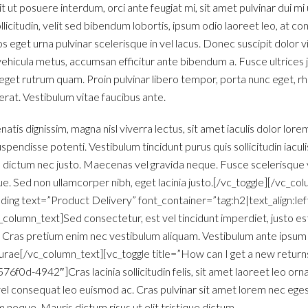
lit ut posuere interdum, orci ante feugiat mi, sit amet pulvinar dui mi
llicitudin, velit sed bibendum lobortis, ipsum odio laoreet leo, at co
 eget urna pulvinar scelerisque in vel lacus. Donec suscipit dolor vi
ehicula metus, accumsan efficitur ante bibendum a. Fusce ultrices 
 eget rutrum quam. Proin pulvinar libero tempor, porta nunc eget, rh
erat. Vestibulum vitae faucibus ante.
enatis dignissim, magna nisl viverra lectus, sit amet iaculis dolor lor
spendisse potenti. Vestibulum tincidunt purus quis sollicitudin iaculi
, dictum nec justo. Maecenas vel gravida neque. Fusce scelerisque ve
 Sed non ullamcorper nibh, eget lacinia justo.[/vc_toggle][/vc_co
ing text=”Product Delivery” font_container=”tag:h2|text_align:l
olumn_text]Sed consectetur, est vel tincidunt imperdiet, justo est
us. Cras pretium enim nec vestibulum aliquam. Vestibulum ante ipsum p
 Curae[/vc_column_text][vc_toggle title=”How can I get a new return
0d-4942″]Cras lacinia sollicitudin felis, sit amet laoreet leo orn
el consequat leo euismod ac. Cras pulvinar sit amet lorem nec egest
 neque. Mauris dictum risus ut elit tristique dictum.