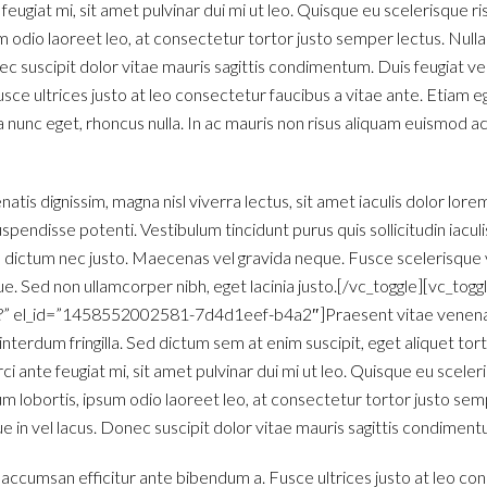
eugiat mi, sit amet pulvinar dui mi ut leo. Quisque eu scelerisque risu
 odio laoreet leo, at consectetur tortor justo semper lectus. Nulla
nec suscipit dolor vitae mauris sagittis condimentum. Duis feugiat 
usce ultrices justo at leo consectetur faucibus a vitae ante. Etiam 
a nunc eget, rhoncus nulla. In ac mauris non risus aliquam euismod ac
enatis dignissim, magna nisl viverra lectus, sit amet iaculis dolor lor
spendisse potenti. Vestibulum tincidunt purus quis sollicitudin iaculi
, dictum nec justo. Maecenas vel gravida neque. Fusce scelerisque ve
Sed non ullamcorper nibh, eget lacinia justo.[/vc_toggle][vc_toggl
icy?” el_id=”1458552002581-7d4d1eef-b4a2″]Praesent vitae venena
a interdum fringilla. Sed dictum sem at enim suscipit, eget aliquet tor
ci ante feugiat mi, sit amet pulvinar dui mi ut leo. Quisque eu sceler
dum lobortis, ipsum odio laoreet leo, at consectetur tortor justo sem
ue in vel lacus. Donec suscipit dolor vitae mauris sagittis condiment
 accumsan efficitur ante bibendum a. Fusce ultrices justo at leo con