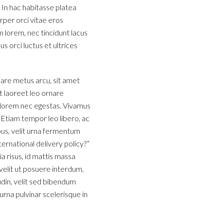
 In hac habitasse platea
rper orci vitae eros
im lorem, nec tincidunt lacus
s orci luctus et ultrices
nare metus arcu, sit amet
et laoreet leo ornare
t lorem nec egestas. Vivamus
. Etiam tempor leo libero, ac
us, velit urna fermentum
ternational delivery policy?”
 risus, id mattis massa
 velit ut posuere interdum,
tudin, velit sed bibendum
urna pulvinar scelerisque in