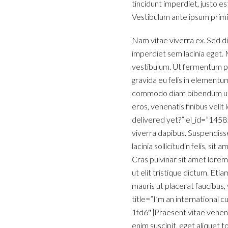
tincidunt imperdiet, justo es
Vestibulum ante ipsum primis 
Nam vitae viverra ex. Sed di
imperdiet sem lacinia eget. M
vestibulum. Ut fermentum pu
gravida eu felis in elementum
commodo diam bibendum ut. I
eros, venenatis finibus velit
delivered yet?” el_id=”1458
viverra dapibus. Suspendiss
lacinia sollicitudin felis, s
Cras pulvinar sit amet lorem
ut elit tristique dictum. Et
mauris ut placerat faucibus, 
title=”I’m an internationa
1fd6″]Praesent vitae venenat
enim suscipit, eget aliquet t