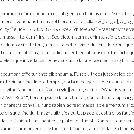
 commodo diam bibendum ut. Integer non dapibus diam. Morbi feugia
m eros, venenatis finibus velit lorem vitae nulla.[/vc_toggle][vc_tog
y policy?” el_id=”1458551898561-ce22df3c-e3ea”]Praesent vitae ve
tis massa interdum fringilla. Sed dictum sem at enim suscipit, eget ali
terdum, orci ante feugiat mi, sit amet pulvinar dui mi ut leo. Quisque
ed bibendum lobortis, ipsum odio laoreet leo, at consectetur tortor 
scelerisque in vel lacus. Donec suscipit dolor vitae mauris sagittis
 accumsan efficitur ante bibendum a. Fusce ultrices justo at leo con
. Proin pulvinar libero tempor, porta nunc eget, rhoncus nulla. In a
um vitae faucibus ante.[/vc_toggle][vc_toggle title=”What is your int
86f-8d31″]Lorem ipsum dolor sit amet, consectetur adipiscing e
non pharetra convallis, nunc sapien laoreet massa, ac elementum arc
celerisque tincidunt magna ultricies eu. Ut placerat est a eros faucib
a a quis nibh. In hac habitasse platea dictumst. Donec sit amet au
ivamus ullamcorper orci vitae eros tincidunt, a aliquet lacus dapibus