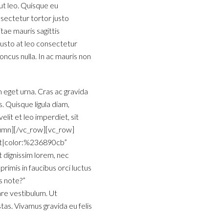
 ut leo. Quisque eu
nsectetur tortor justo
tae mauris sagittis
justo at leo consectetur
oncus nulla. In ac mauris non
em eget urna. Cras ac gravida
s. Quisque ligula diam,
lit et leo imperdiet, sit
lumn][/vc_row][vc_row]
eft|color:%236890cb”
 dignissim lorem, nec
rimis in faucibus orci luctus
s note?”
are vestibulum. Ut
as. Vivamus gravida eu felis