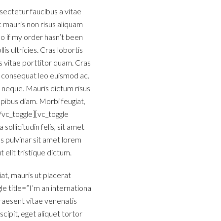
sectetur faucibus a vitae
c mauris non risus aliquam
do if my order hasn’t been
 ultricies. Cras lobortis
 vitae porttitor quam. Cras
el consequat leo euismod ac.
m neque. Mauris dictum risus
pibus diam. Morbi feugiat,
[/vc_toggle][vc_toggle
llicitudin felis, sit amet
s pulvinar sit amet lorem
 elit tristique dictum.
t, mauris ut placerat
le title=”I’m an international
aesent vitae venenatis
cipit, eget aliquet tortor