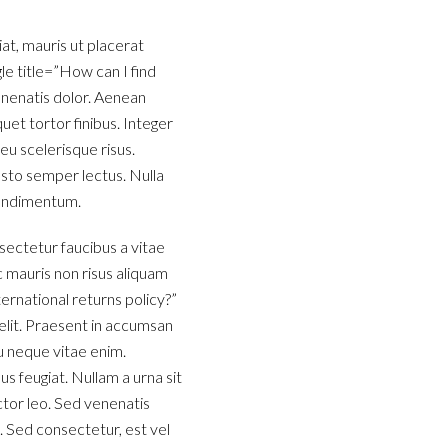
t, mauris ut placerat
gle title=”How can I find
nenatis dolor. Aenean
quet tortor finibus. Integer
 eu scelerisque risus.
justo semper lectus. Nulla
 condimentum.
sectetur faucibus a vitae
c mauris non risus aliquam
ernational returns policy?”
lit. Praesent in accumsan
u neque vitae enim.
us feugiat. Nullam a urna sit
ctor leo. Sed venenatis
. Sed consectetur, est vel