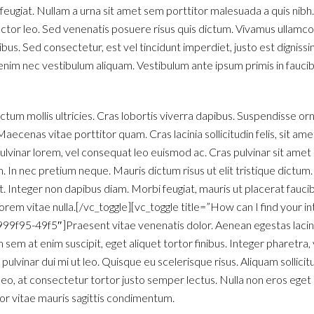
 feugiat. Nullam a urna sit amet sem porttitor malesuada a quis nibh.
ctor leo. Sed venenatis posuere risus quis dictum. Vivamus ullamco
pibus. Sed consectetur, est vel tincidunt imperdiet, justo est digniss
 enim nec vestibulum aliquam. Vestibulum ante ipsum primis in faucibu
ctum mollis ultricies. Cras lobortis viverra dapibus. Suspendisse or
aecenas vitae porttitor quam. Cras lacinia sollicitudin felis, sit am
lvinar lorem, vel consequat leo euismod ac. Cras pulvinar sit ame
. In nec pretium neque. Mauris dictum risus ut elit tristique dictum
nteger non dapibus diam. Morbi feugiat, mauris ut placerat faucib
 lorem vitae nulla.[/vc_toggle][vc_toggle title=”How can I find your in
f95-49f5″]Praesent vitae venenatis dolor. Aenean egestas lacinia
m sem at enim suscipit, eget aliquet tortor finibus. Integer pharetra,
t pulvinar dui mi ut leo. Quisque eu scelerisque risus. Aliquam sollici
 leo, at consectetur tortor justo semper lectus. Nulla non eros eget 
lor vitae mauris sagittis condimentum.