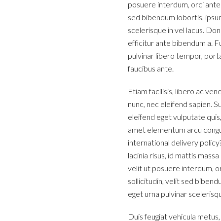
posuere interdum, orci ante f
sed bibendum lobortis, ipsum
scelerisque in vel lacus. Do
efficitur ante bibendum a. F
pulvinar libero tempor, port
faucibus ante.
Etiam facilisis, libero ac ven
nunc, nec eleifend sapien. Su
eleifend eget vulputate quis
amet elementum arcu congue. 
international delivery pol
lacinia risus, id mattis mass
velit ut posuere interdum, or
sollicitudin, velit sed biben
eget urna pulvinar scelerisq
Duis feugiat vehicula metus,