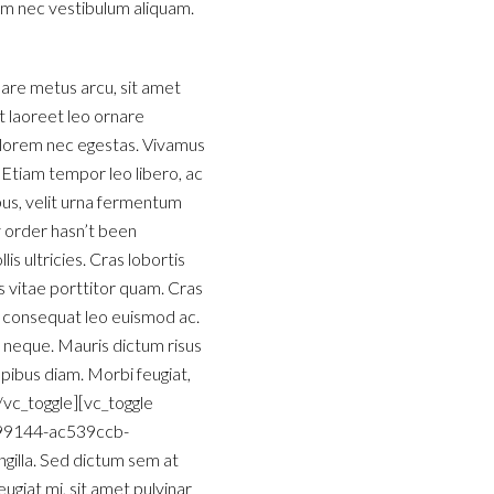
enim nec vestibulum aliquam.
nare metus arcu, sit amet
et laoreet leo ornare
t lorem nec egestas. Vivamus
. Etiam tempor leo libero, ac
us, velit urna fermentum
my order hasn’t been
 ultricies. Cras lobortis
 vitae porttitor quam. Cras
el consequat leo euismod ac.
m neque. Mauris dictum risus
pibus diam. Morbi feugiat,
[/vc_toggle][vc_toggle
1899144-ac539ccb-
ngilla. Sed dictum sem at
eugiat mi, sit amet pulvinar