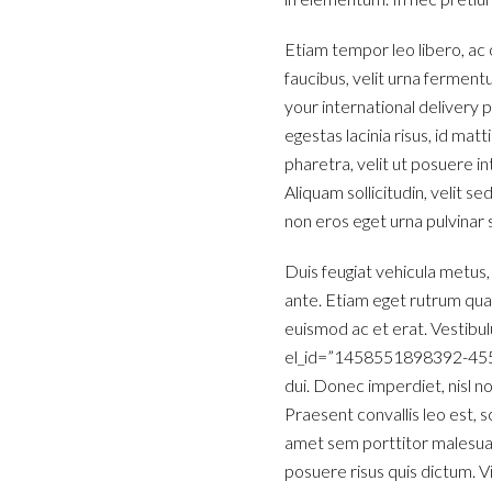
Etiam tempor leo libero, ac
faucibus, velit urna fermentu
your international deliver
egestas lacinia risus, id mat
pharetra, velit ut posuere in
Aliquam sollicitudin, velit s
non eros eget urna pulvinar 
Duis feugiat vehicula metus,
ante. Etiam eget rutrum quam
euismod ac et erat. Vestibul
el_id=”1458551898392-45577
dui. Donec imperdiet, nisl 
Praesent convallis leo est, s
amet sem porttitor malesuad
posuere risus quis dictum. V