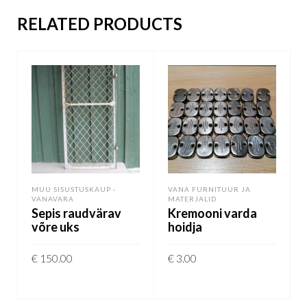
RELATED PRODUCTS
MUU SISUSTUSKAUP -
VANA FURNITUUR JA
VANAVARA
MATERJALID
Sepis raudvärav
Kremooni varda
võre uks
hoidja
€
150.00
€
3.00
LISA KORVI
LISA KORVI