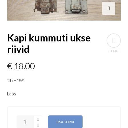
Kapi kummuti ukse
riivid
SHARE
€
18.00
2tk=18€
Laos
LISA KORVI