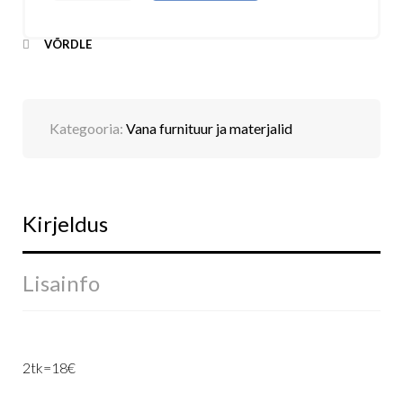
VÕRDLE
Kategooria:
Vana furnituur ja materjalid
Kirjeldus
Lisainfo
2tk=18€