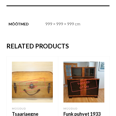
999 × 999 × 999 cm
MÕÕTMED
RELATED PRODUCTS
TOOTED
TOOTED
OTSAS
OTSAS
MÜÜDUD
MÜÜDUD
Tsaariaegne
Funk puhvet 1933