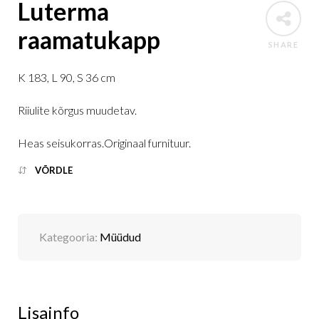
Luterma
raamatukapp
SHARE
K 183, L 90, S 36 cm
Riiulite kõrgus muudetav.
Heas seisukorras.Originaal furnituur.
VÕRDLE
Kategooria:
Müüdud
Lisainfo