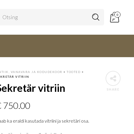
0
NTIIK, VANAVARA JA KODUDEKOOR
>
TOOTED
>
EKRETÄR VITRIIN
Sekretär vitriin
SHARE
€
750.00
ab ka eraldi kasutada vitriini ja sekretäri osa.