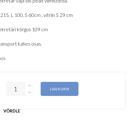
kretär vaja siis pealt viimistleda.
215, L 100, S 60cm , vitriin S 29 cm
ekretäri kõrgus 109 cm
ransport kahes osas.
aos
LISA KORVI
VÕRDLE