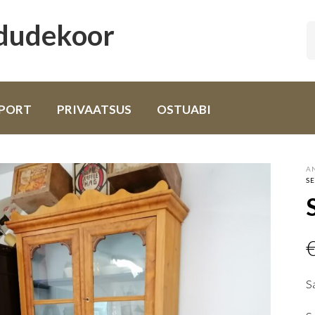
odudekoor
PORT
PRIVAATSUS
OSTUABI
A
S
Sa