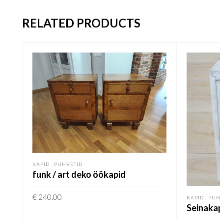
RELATED PRODUCTS
KAPID , PUHVETID
funk / art deko öökapid
€
240.00
KAPID , PU
Seinaka
LISA KORVI