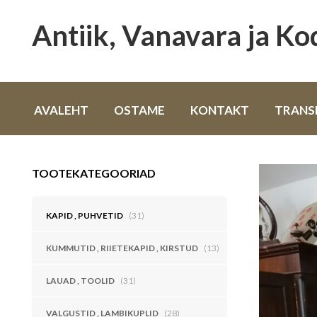
Antiik, Vanavara ja K
AVALEHT
OSTAME
KONTAKT
TRANS
TOOTEKATEGOORIAD
KAPID , PUHVETID
(31)
KUMMUTID , RIIETEKAPID , KIRSTUD
(13)
LAUAD , TOOLID
(31)
VALGUSTID , LAMBIKUPLID
(28)