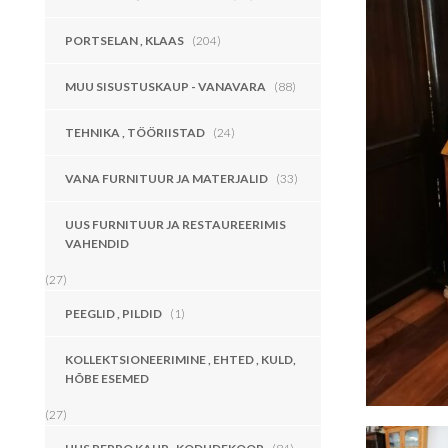
PORTSELAN , KLAAS
(204)
MUU SISUSTUSKAUP - VANAVARA
(88)
TEHNIKA , TÖÖRIISTAD
(24)
VANA FURNITUUR JA MATERJALID
(33)
UUS FURNITUUR JA RESTAUREERIMIS
VAHENDID
(27)
PEEGLID , PILDID
(1)
KOLLEKTSIONEERIMINE , EHTED , KULD,
HÕBE ESEMED
(27)