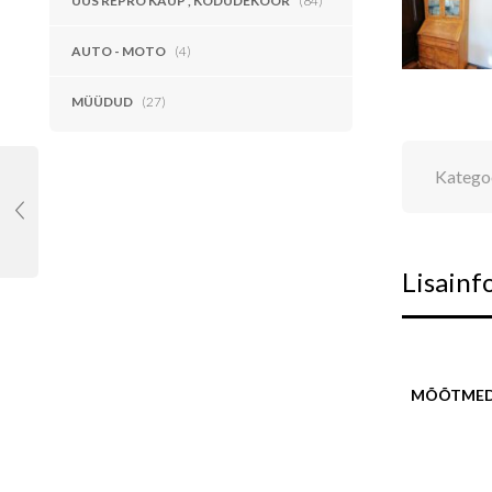
UUS REPRO KAUP , KODUDEKOOR
(84)
AUTO - MOTO
(4)
MÜÜDUD
(27)
Katego
Lisainf
MÕÕTME