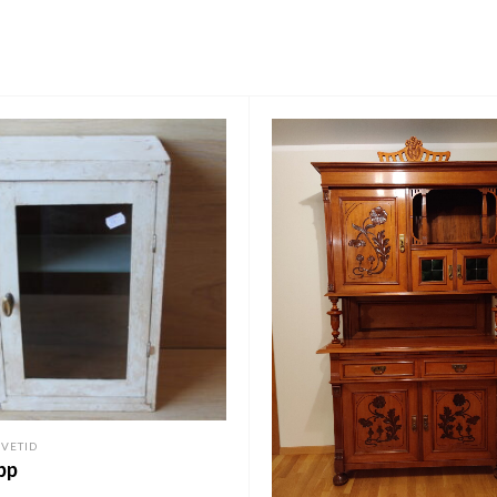
HVETID
pp