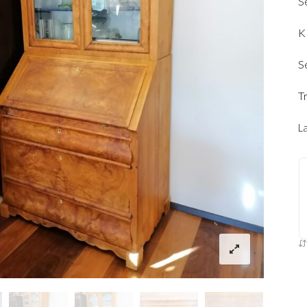
Se
K 
S
T
L